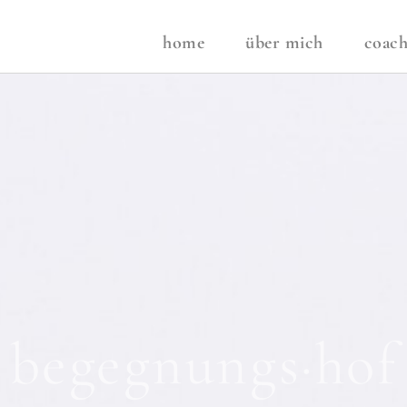
home
über mich
coach
begegnungs·hof