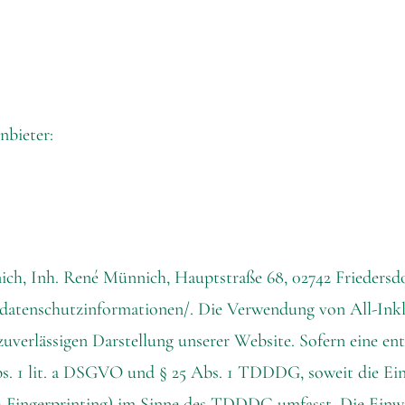
nbieter:
 Inh. René Münnich, Hauptstraße 68, 02742 Friedersdorf
m/datenschutzinformationen/
. Die Verwendung von All-Inkl
zuverlässigen Darstellung unserer Website. Sofern eine en
bs. 1 lit. a DSGVO und § 25 Abs. 1 TDDDG, soweit die Ei
-Fingerprinting) im Sinne des TDDDG umfasst. Die Einwill