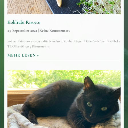
Kohlrabi Risotto
23. September 2021
Keine Kommentare
kohl·rabi ri·sot·to was du dafür brauchst 2 Kohlrabi 650 ml Gemüsebrühe 1 Zwiebel 1
TL Olivenöl 150 g Risottoreis 75
MEHR LESEN »